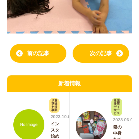
前の記事
次の記事
新着情報
児童
放課
発達
後等
支援
デイ
事業
サー
ビス
2023.10.06
2023.06.09
イン
箱の
スタ
中身
始め