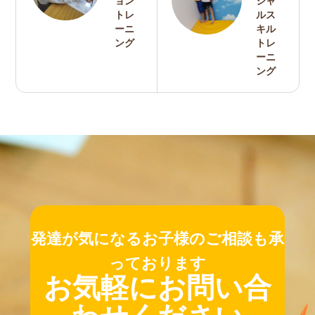
ョン
シャ
トレ
ルス
ーニ
キル
ング
トレ
ーニ
ング
発達が気になるお子様のご相談も承
っております
お気軽にお問い合