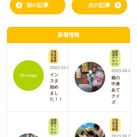
前の記事
次の記事
新着情報
児童
放課
発達
後等
支援
デイ
事業
サー
ビス
2023.10.06
2023.06.09
イン
箱の
スタ
中身
始め
あて
まし
クイ
た！！
ズ
放課
児童
後等
発達
デイ
支援
サー
事業
ビス
2023.06.01