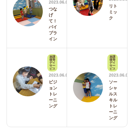
2023.06.09
リト
つな
ミッ
げ
ク
て！
パイ
プラ
イン
放課
放課
後等
後等
デイ
デイ
サー
サー
ビス
ビス
2023.06.01
2023.06.01
ビジ
ソー
ョン
シャ
トレ
ルス
ーニ
キル
ング
トレ
ーニ
ング